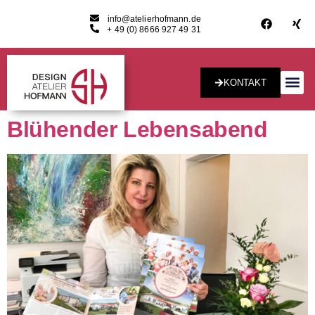
info@atelierhofmann.de
+ 49 (0) 8666 927 49 31
KONTAKT
Konzept & Desig
Blühender Lebensabend