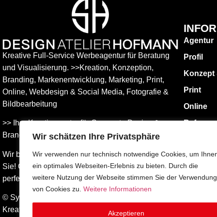
INFO
Agentur
Kreative Full-Service Werbeagentur für Beratung
Profil
und Visualisierung. >>Kreation, Konzeption,
Konzept
Branding, Markenentwicklung, Marketing, Print,
Print
Online, Web­design & Social Media, Fotografie &
Bildbear­bei­tung
Online
>> Ihre Kreativagentur für Corporate Design &
Referen
Branding Entwicklung – ganz in Ihrer Nähe.
Wir schätzen Ihre Privatsphäre
KONTAK
Impress
Wir beraten Sie umfassend – und freuen uns auf
Wir verwenden nur technisch notwendige Cookies, um Ihne
ein optimales Webseiten-Erlebnis zu bieten. Durch die
Sie! Gemeinsam finden wird die Werbung, die
Datensch
weitere Nutzung der Webseite stimmen Sie der Verwendung
perfekt zu Ihnen passt.
AGBs
von Cookies zu.
Weitere Informationen
© Sylvia Hofmann DESIGN.ATELIER.HOFMANN
Kreative Werbeagentur Surberg bei Traunstein –
Akzeptieren