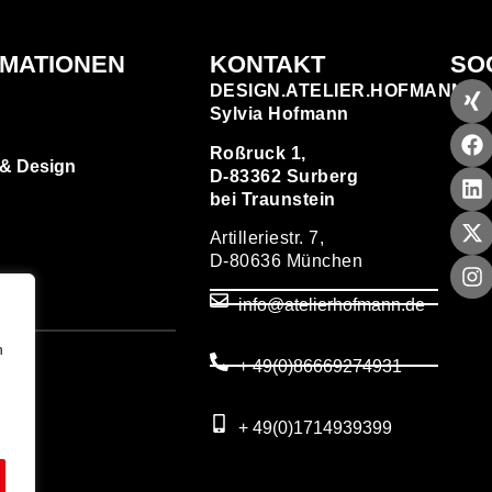
RMATIONEN
KONTAKT
SO
DESIGN.ATELIER.HOFMANN
Sylvia Hofmann
Roßruck 1,
 & Design
D-83362 Surberg
bei Traunstein
Artilleriestr. 7,
D-80636 München
zen
info@atelierhofmann.de
T
um
n
+ 49(0)86669274931
utz
+ 49(0)1714939399