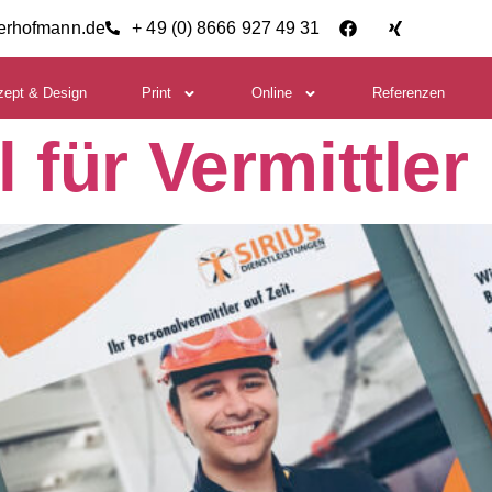
ierhofmann.de
+ 49 (0) 8666 927 49 31
zept & Design
Print
Online
Referenzen
 für Vermittler