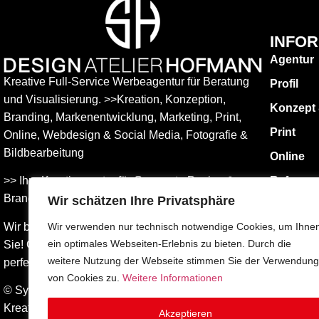
INFO
Agentur
Kreative Full-Service Werbeagentur für Beratung
Profil
und Visualisierung. >>Kreation, Konzeption,
Konzept
Branding, Markenentwicklung, Marketing, Print,
Print
Online, Web­design & Social Media, Fotografie &
Bildbear­bei­tung
Online
>> Ihre Kreativagentur für Corporate Design &
Referen
Branding Entwicklung – ganz in Ihrer Nähe.
Wir schätzen Ihre Privatsphäre
KONTAK
Impress
Wir beraten Sie umfassend – und freuen uns auf
Wir verwenden nur technisch notwendige Cookies, um Ihne
ein optimales Webseiten-Erlebnis zu bieten. Durch die
Sie! Gemeinsam finden wird die Werbung, die
Datensch
weitere Nutzung der Webseite stimmen Sie der Verwendung
perfekt zu Ihnen passt.
AGBs
von Cookies zu.
Weitere Informationen
© Sylvia Hofmann DESIGN.ATELIER.HOFMANN
Kreative Werbeagentur Surberg bei Traunstein –
Akzeptieren