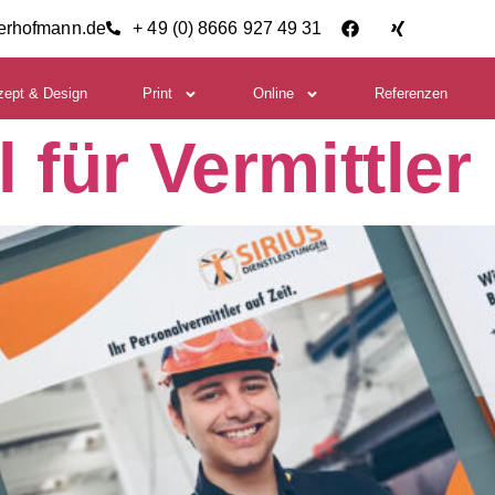
ierhofmann.de
+ 49 (0) 8666 927 49 31
zept & Design
Print
Online
Referenzen
 für Vermittler