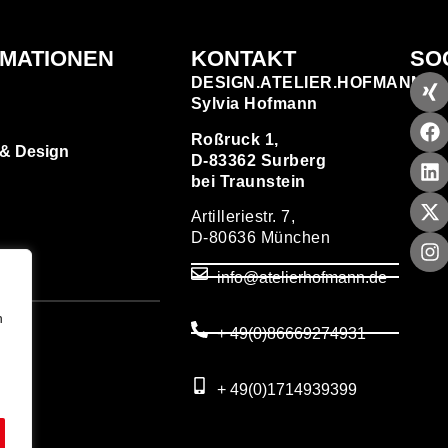
RMATIONEN
KONTAKT
SO
DESIGN.ATELIER.HOFMANN
Sylvia Hofmann
Roßruck 1,
 & Design
D-83362 Surberg
bei Traunstein
Artilleriestr. 7,
D-80636 München
zen
info@atelierhofmann.de
T
um
n
+ 49(0)86669274931
utz
+ 49(0)1714939399