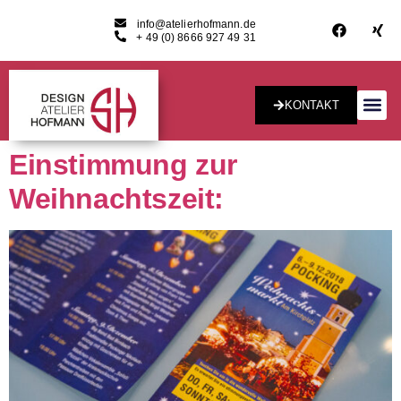
info@atelierhofmann.de
+ 49 (0) 8666 927 49 31
KONTAKT
Konzept & Desig
Einstimmung zur
Weihnachtszeit: