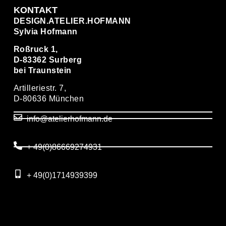
KONTAKT
DESIGN.ATELIER.HOFMANN
Sylvia Hofmann
Roßruck 1,
D-83362 Surberg
bei Traunstein
Artilleriestr. 7,
D-80636 München
info@atelierhofmann.de
+ 49(0)86669274931
+ 49(0)1714939399