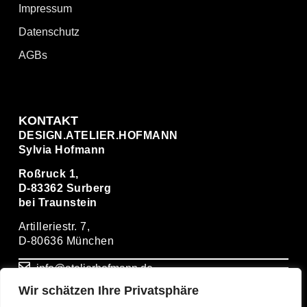
Impressum
Datenschutz
AGBs
KONTAKT
DESIGN.ATELIER.HOFMANN
Sylvia Hofmann
Roßruck 1,
D-83362 Surberg
bei Traunstein
Artilleriestr. 7,
D-80636 München
info@atelierhofmann.de
Wir schätzen Ihre Privatsphäre
+ 49(0)86669274931