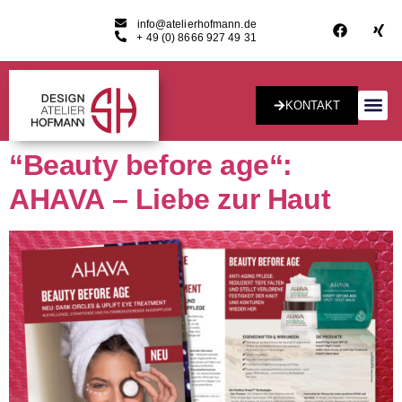
info@atelierhofmann.de
+ 49 (0) 8666 927 49 31
KONTAKT
Konzept & Desig
“Beauty before age“:
AHAVA – Liebe zur Haut