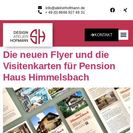
info@atelierhofmann.de
+ 49 (0) 8666 927 49 31
KONTAKT
Konzept & Desig
Die neuen Flyer und die
Visitenkarten für Pension
Haus Himmelsbach