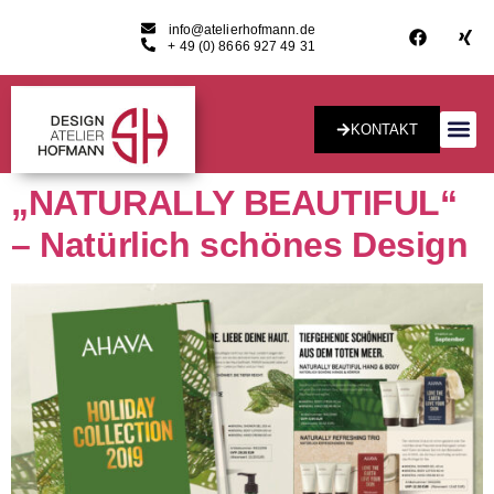
info@atelierhofmann.de
+ 49 (0) 8666 927 49 31
KONTAKT
Konzept & Desig
„NATURALLY BEAUTIFUL“
– Natürlich schönes Design