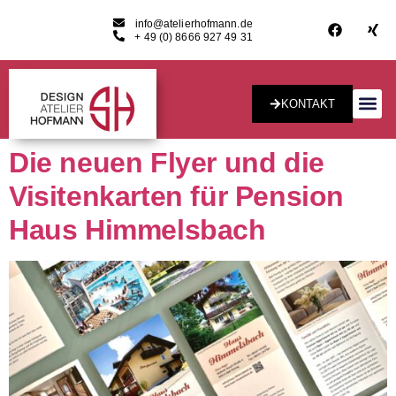
info@atelierhofmann.de
+ 49 (0) 8666 927 49 31
KONTAKT
Konzept & Desig
Die neuen Flyer und die
Visitenkarten für Pension
Haus Himmelsbach