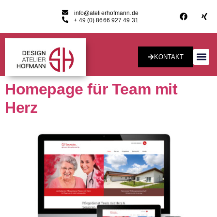
info@atelierhofmann.de
+ 49 (0) 8666 927 49 31
KONTAKT
Konzept & Desig
Homepage für Team mit
Herz