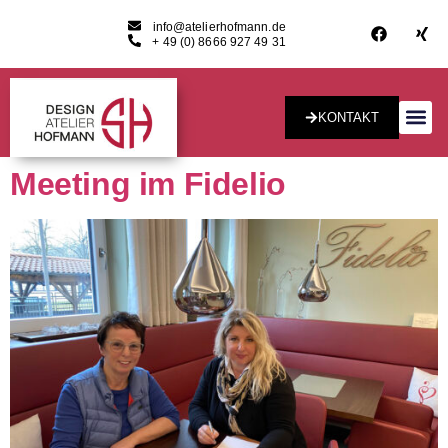
info@atelierhofmann.de
+ 49 (0) 8666 927 49 31
KONTAKT
Konzept & Desig
Meeting im Fidelio