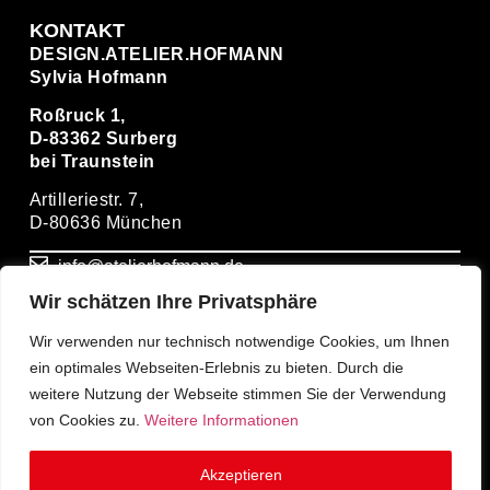
KONTAKT
DESIGN.ATELIER.HOFMANN
Sylvia Hofmann
Roßruck 1,
D-83362 Surberg
bei Traunstein
Artilleriestr. 7,
D-80636 München
info@atelierhofmann.de
Wir schätzen Ihre Privatsphäre
+ 49(0)86669274931
Wir verwenden nur technisch notwendige Cookies, um Ihnen
ein optimales Webseiten-Erlebnis zu bieten. Durch die
+ 49(0)1714939399
weitere Nutzung der Webseite stimmen Sie der Verwendung
von Cookies zu.
Weitere Informationen
Akzeptieren