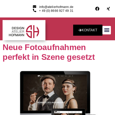
info@atelierhofmann.de
+ 49 (0) 8666 927 49 31
KONTAKT
Konzept & Desig
Neue Fotoaufnahmen
perfekt in Szene gesetzt