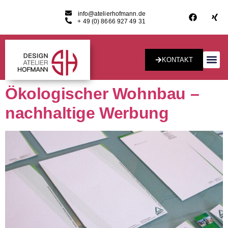
info@atelierhofmann.de
+ 49 (0) 8666 927 49 31
KONTAKT
Konzept & Desig
Ökologischer Wohnbau –
nachhaltige Werbung