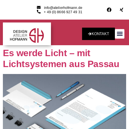
info@atelierhofmann.de
+ 49 (0) 8666 927 49 31
KONTAKT
Konzept & Desig
Es werde Licht – mit
Lichtsystemen aus Passau