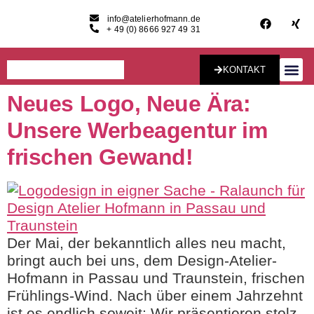
info@atelierhofmann.de
+ 49 (0) 8666 927 49 31
KONTAKT
Neues Logo, Neue Ära:
Konzept & Desig
Unsere Werbeagentur im
frischen Gewand!
Der Mai, der bekanntlich alles neu macht,
bringt auch bei uns, dem Design-Atelier-
Hofmann in Passau und Traunstein, frischen
Frühlings-Wind. Nach über einem Jahrzehnt
ist es endlich soweit: Wir präsentieren stolz