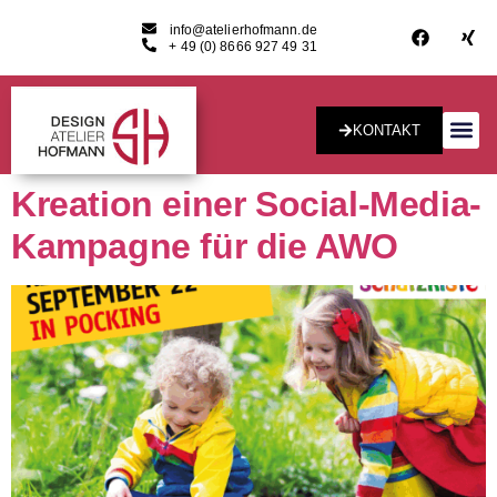
info@atelierhofmann.de
+ 49 (0) 8666 927 49 31
KONTAKT
Konzept & Desig
Kreation einer Social-Media-
Kampagne für die AWO