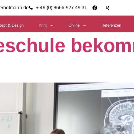
ierhofmann.de
+ 49 (0) 8666 927 49 31
zept & Design
Print
Online
Referenzen
eschule beko