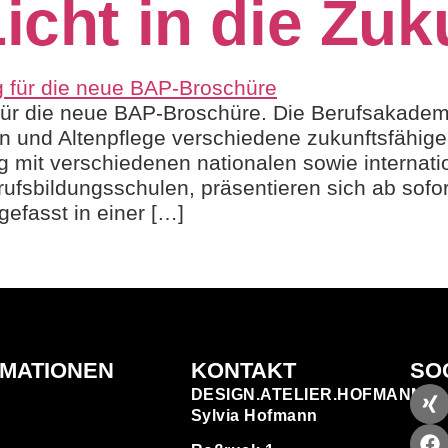
icht in die Zuk
für die neue BAP-Broschüre. Die Berufsakademi
 und Altenpflege verschiedene zukunftsfähige
ng mit verschiedenen nationalen sowie internati
ufsbildungsschulen, präsentieren sich ab sofo
efasst in einer […]
RMATIONEN
KONTAKT
SO
DESIGN.ATELIER.HOFMANN
Sylvia Hofmann