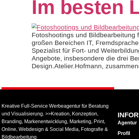
Im besten L
Fotoshootings und Bildbearbeitung 
großen Bereichen IT, Fremdsprachen
Spezialist für Fort- und Weiterbildu
Angebote, insbesondere die drei Ber
Design.Atelier.Hofmann, zusammeng
Kreative Full-Service Werbeagentur für Beratung
und Visualisierung. >>Kreation, Konzeption,
INFO
Branding, Markenentwicklung, Marketing, Print,
Agentur
Online, Web­design & Social Media, Fotografie &
Profil
Bildbear­bei­tung