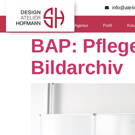
info@atel
Agentur
Profil
Kon
BAP: Pfleg
Bildarchiv