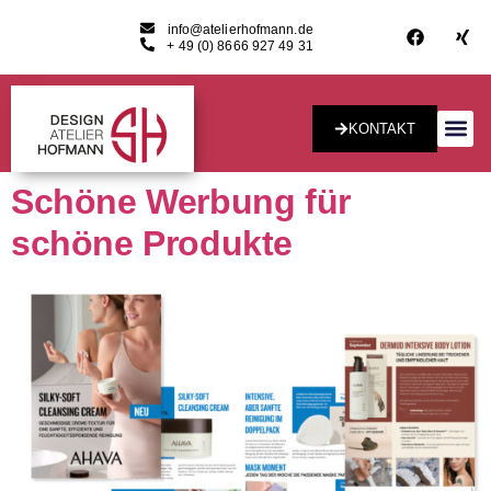
info@atelierhofmann.de
+ 49 (0) 8666 927 49 31
KONTAKT
Konzept & Desig
Schöne Werbung für
schöne Produkte